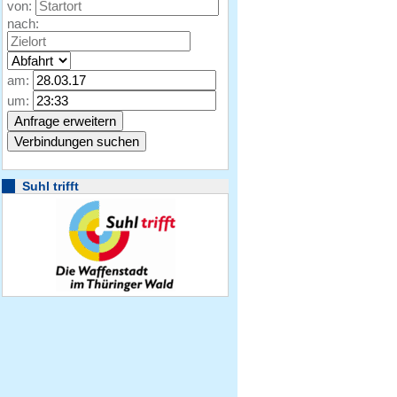
von:
nach:
am:
um:
Suhl trifft