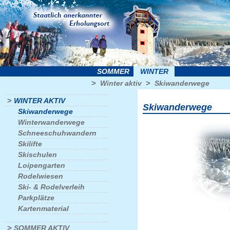
SOMMER
WINTER
>
>
Winter aktiv
Skiwanderwege
>
WINTER AKTIV
Skiwanderwege
Skiwanderwege
Winterwanderwege
Schneeschuhwandern
Skilifte
Skischulen
Loipengarten
Rodelwiesen
Ski- & Rodelverleih
Parkplätze
Kartenmaterial
>
SOMMER AKTIV