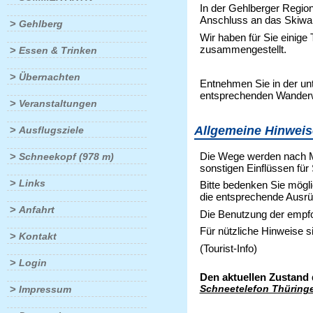
In der Gehlberger Regio
Anschluss an das Skiwan
>
Gehlberg
Wir haben für Sie einig
zusammengestellt.
>
Essen & Trinken
>
Übernachten
Entnehmen Sie in der unt
entsprechenden Wanderwe
>
Veranstaltungen
Allgemeine Hinweis
>
Ausflugsziele
Die Wege werden nach Mö
>
Schneekopf (978 m)
sonstigen Einflüssen für 
>
Links
Bitte bedenken Sie mögl
die entsprechende Ausrü
>
Anfahrt
Die Benutzung der empfo
Für nützliche Hinweise si
>
Kontakt
(Tourist-Info)
>
Login
Den aktuellen Zustand 
>
Schneetelefon Thüring
Impressum