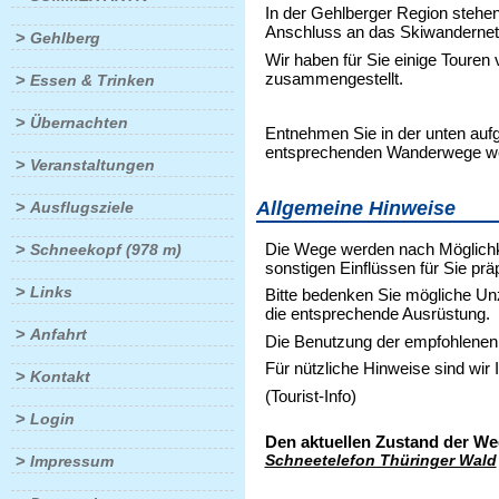
In der Gehlberger Region stehe
Anschluss an das Skiwandernet
>
Gehlberg
Wir haben für Sie einige Touren
zusammengestellt.
>
Essen & Trinken
>
Übernachten
Entnehmen Sie in der unten aufg
entsprechenden Wanderwege welc
>
Veranstaltungen
Allgemeine Hinweise
>
Ausflugsziele
Die Wege werden nach Möglichke
>
Schneekopf (978 m)
sonstigen Einflüssen für Sie präp
>
Links
Bitte bedenken Sie mögliche Un
die entsprechende Ausrüstung.
>
Anfahrt
Die Benutzung der empfohlenen 
Für nützliche Hinweise sind wir 
>
Kontakt
(Tourist-Info)
>
Login
Den aktuellen Zustand der We
>
Schneetelefon Thüringer Wald
Impressum