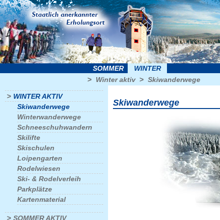
SOMMER
WINTER
>
>
Winter aktiv
Skiwanderwege
>
WINTER AKTIV
Skiwanderwege
Skiwanderwege
Winterwanderwege
Schneeschuhwandern
Skilifte
Skischulen
Loipengarten
Rodelwiesen
Ski- & Rodelverleih
Parkplätze
Kartenmaterial
>
SOMMER AKTIV