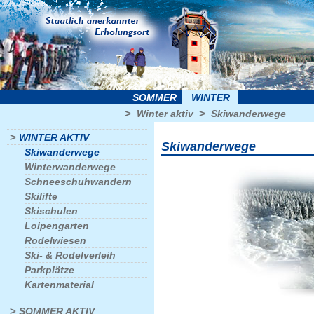
SOMMER
WINTER
>
>
Winter aktiv
Skiwanderwege
>
WINTER AKTIV
Skiwanderwege
Skiwanderwege
Winterwanderwege
Schneeschuhwandern
Skilifte
Skischulen
Loipengarten
Rodelwiesen
Ski- & Rodelverleih
Parkplätze
Kartenmaterial
>
SOMMER AKTIV