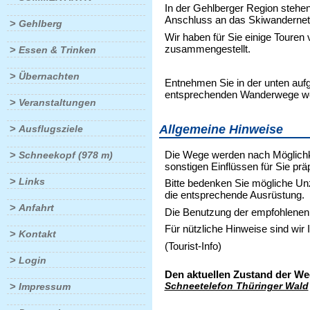
In der Gehlberger Region stehe
Anschluss an das Skiwandernet
>
Gehlberg
Wir haben für Sie einige Touren
zusammengestellt.
>
Essen & Trinken
>
Übernachten
Entnehmen Sie in der unten aufg
entsprechenden Wanderwege welc
>
Veranstaltungen
Allgemeine Hinweise
>
Ausflugsziele
Die Wege werden nach Möglichke
>
Schneekopf (978 m)
sonstigen Einflüssen für Sie präp
>
Links
Bitte bedenken Sie mögliche Un
die entsprechende Ausrüstung.
>
Anfahrt
Die Benutzung der empfohlenen 
Für nützliche Hinweise sind wir 
>
Kontakt
(Tourist-Info)
>
Login
Den aktuellen Zustand der We
>
Schneetelefon Thüringer Wald
Impressum