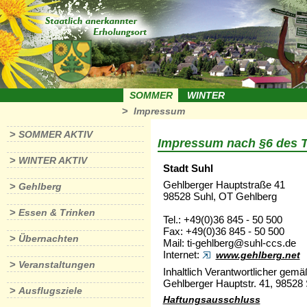
SOMMER
WINTER
>
Impressum
>
SOMMER AKTIV
Impressum nach §6 des 
>
WINTER AKTIV
Stadt Suhl
Gehlberger Hauptstraße 41
>
Gehlberg
98528 Suhl, OT Gehlberg
>
Essen & Trinken
Tel.: +49(0)36 845 - 50 500
Fax: +49(0)36 845 - 50 500
>
Übernachten
Mail: ti-gehlberg@suhl-ccs.de
Internet:
www.gehlberg.net
>
Veranstaltungen
Inhaltlich Verantwortlicher gem
Gehlberger Hauptstr. 41, 98528 
>
Ausflugsziele
Haftungsausschluss