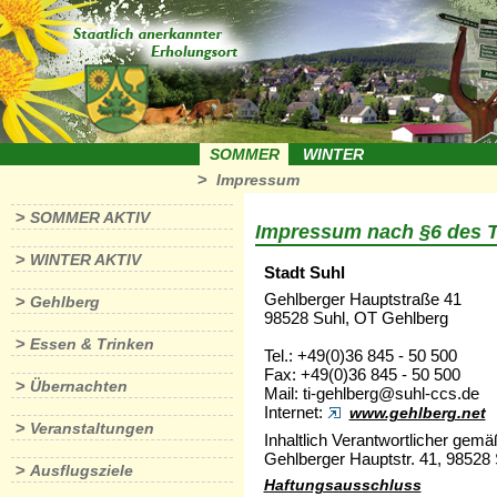
SOMMER
WINTER
>
Impressum
>
SOMMER AKTIV
Impressum nach §6 des 
>
WINTER AKTIV
Stadt Suhl
Gehlberger Hauptstraße 41
>
Gehlberg
98528 Suhl, OT Gehlberg
>
Essen & Trinken
Tel.: +49(0)36 845 - 50 500
Fax: +49(0)36 845 - 50 500
>
Übernachten
Mail: ti-gehlberg@suhl-ccs.de
Internet:
www.gehlberg.net
>
Veranstaltungen
Inhaltlich Verantwortlicher gem
Gehlberger Hauptstr. 41, 98528 
>
Ausflugsziele
Haftungsausschluss