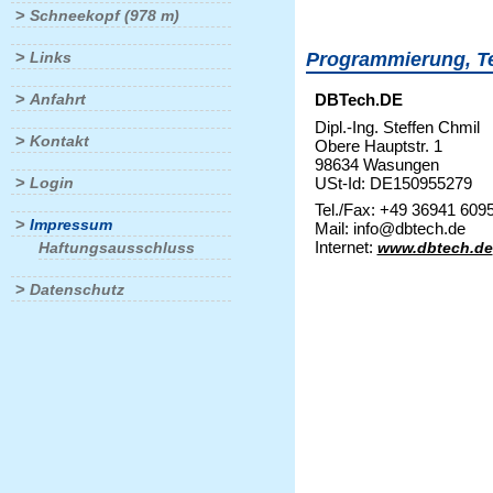
>
Schneekopf (978 m)
>
Links
Programmierung, T
>
Anfahrt
DBTech.DE
Dipl.-Ing. Steffen Chmil
>
Kontakt
Obere Hauptstr. 1
98634 Wasungen
>
USt-Id: DE150955279
Login
Tel./Fax: +49 36941 609
>
Impressum
Mail: info@dbtech.de
Internet:
Haftungsausschluss
www.dbtech.de
>
Datenschutz