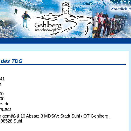
 des TDG
 41
g
00
500
cs.de
g.net
her gemäß § 10 Absatz 3 MDStV: Stadt Suhl / OT Gehlberg ,
, 98528 Suhl