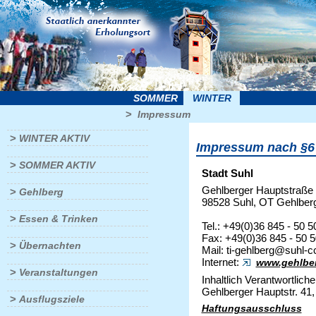
SOMMER
WINTER
>
Impressum
>
WINTER AKTIV
Impressum nach §6
>
SOMMER AKTIV
Stadt Suhl
Gehlberger Hauptstraße
>
Gehlberg
98528 Suhl, OT Gehlber
>
Essen & Trinken
Tel.: +49(0)36 845 - 50 5
Fax: +49(0)36 845 - 50 
>
Übernachten
Mail: ti-gehlberg@suhl-c
Internet:
www.gehlber
>
Veranstaltungen
Inhaltlich Verantwortlic
Gehlberger Hauptstr. 41
>
Ausflugsziele
Haftungsausschluss