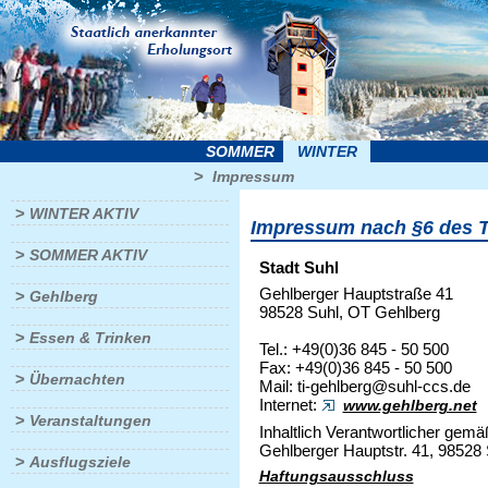
SOMMER
WINTER
>
Impressum
>
WINTER AKTIV
Impressum nach §6 des 
>
SOMMER AKTIV
Stadt Suhl
Gehlberger Hauptstraße 41
>
Gehlberg
98528 Suhl, OT Gehlberg
>
Essen & Trinken
Tel.: +49(0)36 845 - 50 500
Fax: +49(0)36 845 - 50 500
>
Übernachten
Mail: ti-gehlberg@suhl-ccs.de
Internet:
www.gehlberg.net
>
Veranstaltungen
Inhaltlich Verantwortlicher gem
Gehlberger Hauptstr. 41, 98528 
>
Ausflugsziele
Haftungsausschluss