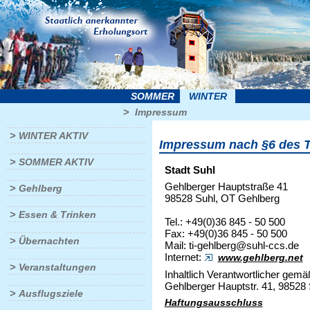
SOMMER
WINTER
>
Impressum
>
WINTER AKTIV
Impressum nach §6 des 
>
SOMMER AKTIV
Stadt Suhl
Gehlberger Hauptstraße 41
>
Gehlberg
98528 Suhl, OT Gehlberg
>
Essen & Trinken
Tel.: +49(0)36 845 - 50 500
Fax: +49(0)36 845 - 50 500
>
Übernachten
Mail: ti-gehlberg@suhl-ccs.de
Internet:
www.gehlberg.net
>
Veranstaltungen
Inhaltlich Verantwortlicher gem
Gehlberger Hauptstr. 41, 98528 
>
Ausflugsziele
Haftungsausschluss