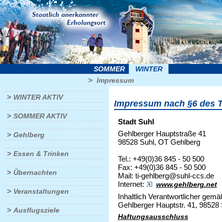
SOMMER
WINTER
>
Impressum
>
WINTER AKTIV
Impressum nach §6 des 
>
SOMMER AKTIV
Stadt Suhl
Gehlberger Hauptstraße 41
>
Gehlberg
98528 Suhl, OT Gehlberg
>
Essen & Trinken
Tel.: +49(0)36 845 - 50 500
Fax: +49(0)36 845 - 50 500
>
Übernachten
Mail: ti-gehlberg@suhl-ccs.de
Internet:
www.gehlberg.net
>
Veranstaltungen
Inhaltlich Verantwortlicher gem
Gehlberger Hauptstr. 41, 98528 
>
Ausflugsziele
Haftungsausschluss