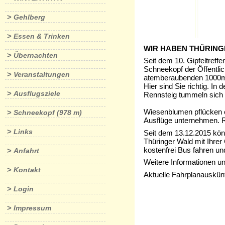
>
Gehlberg
>
Essen & Trinken
WIR HABEN THÜRING
>
Übernachten
Seit dem 10. Gipfeltreff
Schneekopf der Öffentlic
>
Veranstaltungen
atemberaubenden 1000m 
Hier sind Sie richtig. 
>
Ausflugsziele
Rennsteig tummeln sich J
Wiesenblumen pflücken o
>
Schneekopf (978 m)
Ausflüge unternehmen. R
>
Links
Seit dem 13.12.2015 kö
Thüringer Wald mit Ihrer
kostenfrei Bus fahren u
>
Anfahrt
Weitere Informationen un
>
Kontakt
Aktuelle Fahrplanauskünf
>
Login
>
Impressum