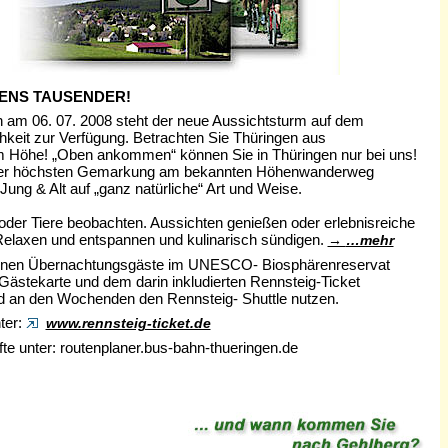
ENS TAUSENDER!
en am 06. 07. 2008 steht der neue Aussichtsturm auf dem
hkeit zur Verfügung. Betrachten Sie Thüringen aus
Höhe! „Oben ankommen“ können Sie in Thüringen nur bei uns!
In der höchsten Gemarkung am bekannten Höhenwanderweg
ung & Alt auf „ganz natürliche“ Art und Weise.
der Tiere beobachten. Aussichten genießen oder erlebnisreiche
elaxen und entspannen und kulinarisch sündigen.
…mehr
nnen Übernachtungsgäste im UNESCO- Biosphärenreservat
 Gästekarte und dem darin inkludierten Rennsteig-Ticket
nd an den Wochenden den Rennsteig- Shuttle nutzen.
ter:
www.rennsteig-ticket.de
te unter: routenplaner.bus-bahn-thueringen.de