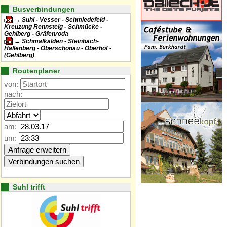
Busverbindungen
Suhl - Vesser - Schmiedefeld -
Kreuzung Rennsteig - Schmücke -
Gehlberg - Gräfenroda
Schmalkalden - Steinbach-
Hallenberg - Oberschönau - Oberhof -
(Gehlberg)
Routenplaner
von:
nach:
am:
um:
Suhl trifft