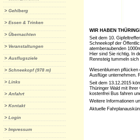
>
Gehlberg
>
Essen & Trinken
WIR HABEN THÜRING
>
Übernachten
Seit dem 10. Gipfeltreff
Schneekopf der Öffentlic
>
Veranstaltungen
atemberaubenden 1000m 
Hier sind Sie richtig. 
>
Ausflugsziele
Rennsteig tummeln sich J
Wiesenblumen pflücken o
>
Schneekopf (978 m)
Ausflüge unternehmen. R
>
Links
Seit dem 13.12.2015 kö
Thüringer Wald mit Ihrer
kostenfrei Bus fahren u
>
Anfahrt
Weitere Informationen un
>
Kontakt
Aktuelle Fahrplanauskünf
>
Login
>
Impressum