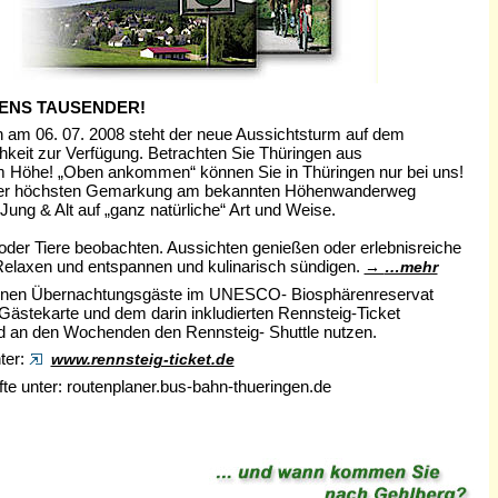
ENS TAUSENDER!
en am 06. 07. 2008 steht der neue Aussichtsturm auf dem
hkeit zur Verfügung. Betrachten Sie Thüringen aus
Höhe! „Oben ankommen“ können Sie in Thüringen nur bei uns!
In der höchsten Gemarkung am bekannten Höhenwanderweg
ung & Alt auf „ganz natürliche“ Art und Weise.
der Tiere beobachten. Aussichten genießen oder erlebnisreiche
elaxen und entspannen und kulinarisch sündigen.
…mehr
nnen Übernachtungsgäste im UNESCO- Biosphärenreservat
 Gästekarte und dem darin inkludierten Rennsteig-Ticket
nd an den Wochenden den Rennsteig- Shuttle nutzen.
ter:
www.rennsteig-ticket.de
te unter: routenplaner.bus-bahn-thueringen.de