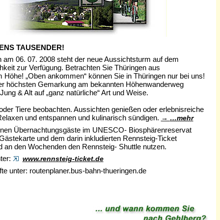
ENS TAUSENDER!
en am 06. 07. 2008 steht der neue Aussichtsturm auf dem
hkeit zur Verfügung. Betrachten Sie Thüringen aus
Höhe! „Oben ankommen“ können Sie in Thüringen nur bei uns!
In der höchsten Gemarkung am bekannten Höhenwanderweg
ung & Alt auf „ganz natürliche“ Art und Weise.
der Tiere beobachten. Aussichten genießen oder erlebnisreiche
elaxen und entspannen und kulinarisch sündigen.
…mehr
nnen Übernachtungsgäste im UNESCO- Biosphärenreservat
 Gästekarte und dem darin inkludierten Rennsteig-Ticket
nd an den Wochenden den Rennsteig- Shuttle nutzen.
ter:
www.rennsteig-ticket.de
te unter: routenplaner.bus-bahn-thueringen.de