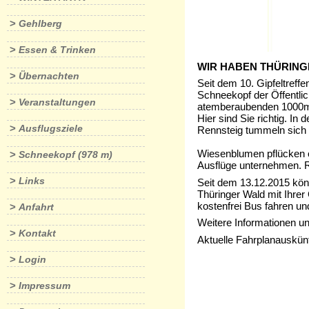
>
Gehlberg
>
Essen & Trinken
WIR HABEN THÜRING
>
Übernachten
Seit dem 10. Gipfeltreff
Schneekopf der Öffentlic
>
Veranstaltungen
atemberaubenden 1000m 
Hier sind Sie richtig. 
>
Ausflugsziele
Rennsteig tummeln sich J
Wiesenblumen pflücken o
>
Schneekopf (978 m)
Ausflüge unternehmen. R
>
Links
Seit dem 13.12.2015 kö
Thüringer Wald mit Ihrer
kostenfrei Bus fahren u
>
Anfahrt
Weitere Informationen un
>
Kontakt
Aktuelle Fahrplanauskünf
>
Login
>
Impressum