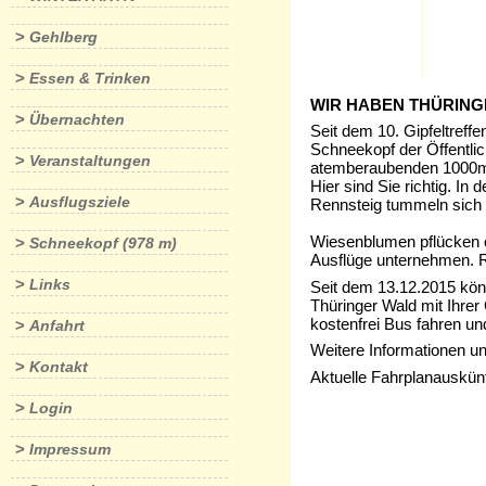
>
Gehlberg
>
Essen & Trinken
WIR HABEN THÜRING
>
Übernachten
Seit dem 10. Gipfeltreff
Schneekopf der Öffentlic
>
Veranstaltungen
atemberaubenden 1000m 
Hier sind Sie richtig. 
>
Ausflugsziele
Rennsteig tummeln sich J
Wiesenblumen pflücken o
>
Schneekopf (978 m)
Ausflüge unternehmen. R
>
Links
Seit dem 13.12.2015 kö
Thüringer Wald mit Ihrer
kostenfrei Bus fahren u
>
Anfahrt
Weitere Informationen un
>
Kontakt
Aktuelle Fahrplanauskünf
>
Login
>
Impressum