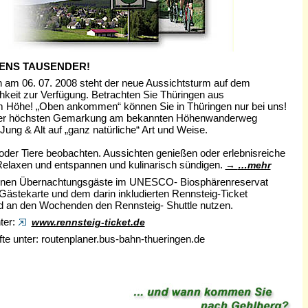
ENS TAUSENDER!
en am 06. 07. 2008 steht der neue Aussichtsturm auf dem
hkeit zur Verfügung. Betrachten Sie Thüringen aus
Höhe! „Oben ankommen“ können Sie in Thüringen nur bei uns!
In der höchsten Gemarkung am bekannten Höhenwanderweg
ung & Alt auf „ganz natürliche“ Art und Weise.
der Tiere beobachten. Aussichten genießen oder erlebnisreiche
elaxen und entspannen und kulinarisch sündigen.
…mehr
nnen Übernachtungsgäste im UNESCO- Biosphärenreservat
 Gästekarte und dem darin inkludierten Rennsteig-Ticket
nd an den Wochenden den Rennsteig- Shuttle nutzen.
ter:
www.rennsteig-ticket.de
te unter: routenplaner.bus-bahn-thueringen.de