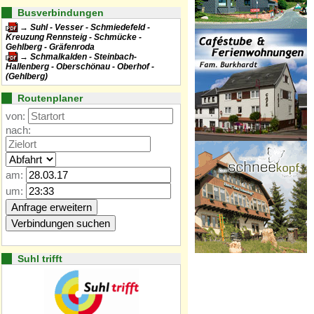
Busverbindungen
Suhl - Vesser - Schmiedefeld -
Kreuzung Rennsteig - Schmücke -
Gehlberg - Gräfenroda
Schmalkalden - Steinbach-
Hallenberg - Oberschönau - Oberhof -
(Gehlberg)
Routenplaner
von:
nach:
am:
um:
Suhl trifft