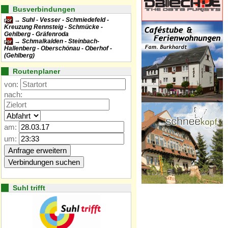
Busverbindungen
Suhl - Vesser - Schmiedefeld -
Kreuzung Rennsteig - Schmücke -
Gehlberg - Gräfenroda
Schmalkalden - Steinbach-
Hallenberg - Oberschönau - Oberhof -
(Gehlberg)
Routenplaner
von:
nach:
am:
um:
Suhl trifft