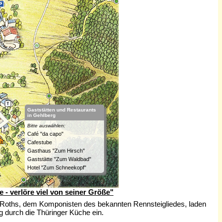
Gaststätten und Restaurants
in Gehlberg
Bitte auswählen:
Café "da capo"
Cafestube
Gasthaus "Zum Hirsch"
Gaststätte "Zum Waldbad"
Hotel "Zum Schneekopf"
 - verlöre viel von seiner Größe"
t Roths, dem Komponisten des bekannten Rennsteigliedes, laden
ug durch die Thüringer Küche ein.