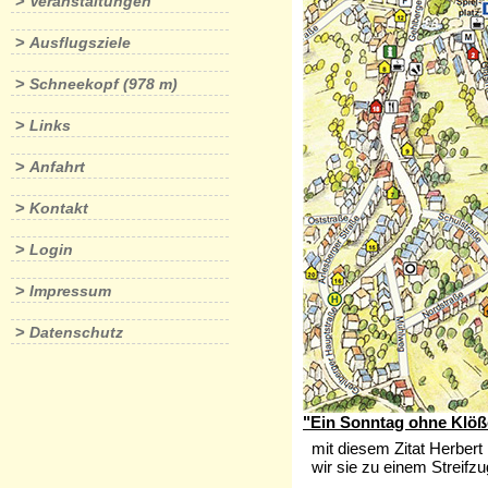
>
Veranstaltungen
>
Ausflugsziele
>
Schneekopf (978 m)
>
Links
>
Anfahrt
>
Kontakt
>
Login
>
Impressum
>
Datenschutz
"Ein Sonntag ohne Klöße
mit diesem Zitat Herber
wir sie zu einem Streifz