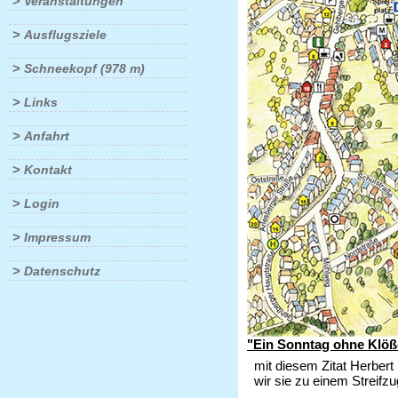
>
Veranstaltungen
>
Ausflugsziele
>
Schneekopf (978 m)
>
Links
>
Anfahrt
>
Kontakt
>
Login
>
Impressum
>
Datenschutz
"Ein Sonntag ohne Klöße
mit diesem Zitat Herber
wir sie zu einem Streifz