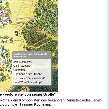
Gaststätten und Restaurants
in Gehlberg
Bitte auswählen:
Café "da capo"
Cafestube
Gasthaus "Zum Hirsch"
Gaststätte "Zum Waldbad"
Hotel "Zum Schneekopf"
 - verlöre viel von seiner Größe"
t Roths, dem Komponisten des bekannten Rennsteigliedes, laden
ug durch die Thüringer Küche ein.