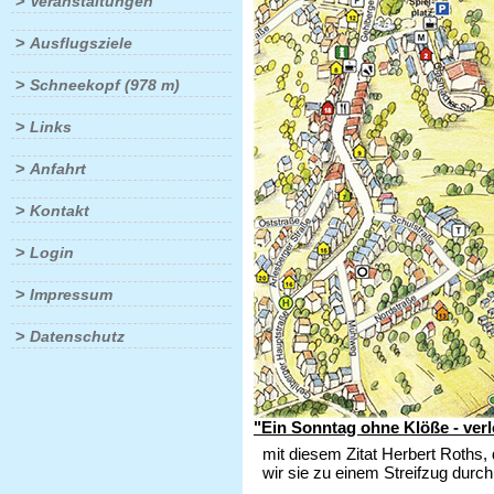
>
Veranstaltungen
>
Ausflugsziele
>
Schneekopf (978 m)
>
Links
>
Anfahrt
>
Kontakt
>
Login
>
Impressum
>
Datenschutz
"Ein Sonntag ohne Klöße - verl
mit diesem Zitat Herbert Roths
wir sie zu einem Streifzug durch