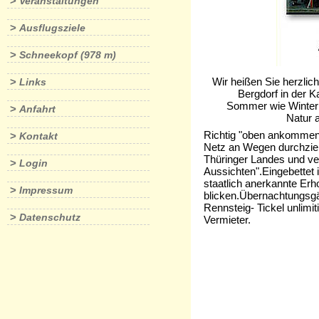
>
Veranstaltungen
>
Ausflugsziele
>
Schneekopf (978 m)
Wir heißen Sie herzli
>
Links
Bergdorf in der Kamm
Sommer wie Winter kö
>
Anfahrt
Natur aktiv erleb
Richtig "oben ankommen"
>
Kontakt
Netz an Wegen durchzieh
Thüringer Landes und ver
>
Login
Aussichten".Eingebettet
staatlich anerkannte Erh
>
Impressum
blicken.Übernachtungsgäs
Rennsteig- Tickel unlimit
>
Datenschutz
Vermieter.