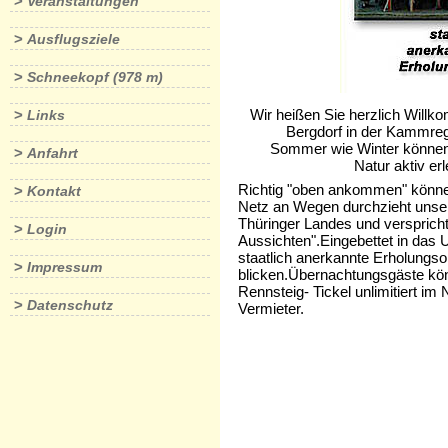
>
Veranstaltungen
>
Ausflugsziele
>
Schneekopf (978 m)
Wir heißen Sie herzlich Wil
>
Links
Bergdorf in der Kammregion
Sommer wie Winter können S
>
Anfahrt
Natur aktiv erleben od
Richtig "oben ankommen" können
>
Kontakt
Netz an Wegen durchzieht unser
Thüringer Landes und verspricht
>
Login
Aussichten".Eingebettet in das
staatlich anerkannte Erholungso
>
Impressum
blicken.Übernachtungsgäste könn
Rennsteig- Tickel unlimitiert im
>
Datenschutz
Vermieter.