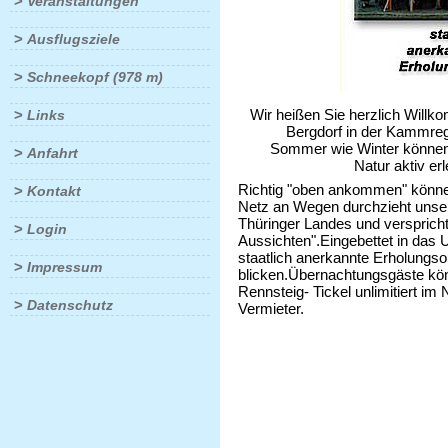
>
Veranstaltungen
>
Ausflugsziele
>
Schneekopf (978 m)
Wir heißen Sie herzlich Wil
>
Links
Bergdorf in der Kammregion
Sommer wie Winter können S
>
Anfahrt
Natur aktiv erleben od
Richtig "oben ankommen" können
>
Kontakt
Netz an Wegen durchzieht unser
Thüringer Landes und verspricht
>
Login
Aussichten".Eingebettet in das
staatlich anerkannte Erholungso
>
Impressum
blicken.Übernachtungsgäste könn
Rennsteig- Tickel unlimitiert im
>
Datenschutz
Vermieter.