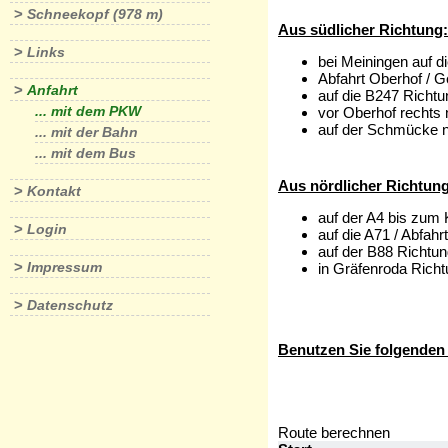
>
Schneekopf (978 m)
Aus südlicher Richtung:
>
Links
bei Meiningen auf d
Abfahrt Oberhof / G
>
Anfahrt
auf die B247 Richt
... mit dem PKW
vor Oberhof rechts
auf der Schmücke 
... mit der Bahn
... mit dem Bus
Aus nördlicher Richtung
>
Kontakt
auf der A4 bis zum 
>
Login
auf die A71 / Abfahr
auf der B88 Richtu
>
Impressum
in Gräfenroda Rich
>
Datenschutz
Benutzen Sie folgenden 
Route berechnen