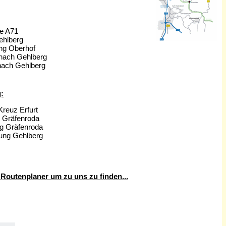
ie A71
ehlberg
ung Oberhof
 nach Gehlberg
nach Gehlberg
:
Kreuz Erfurt
t Gräfenroda
ng Gräfenroda
tung Gehlberg
Routenplaner um zu uns zu finden...