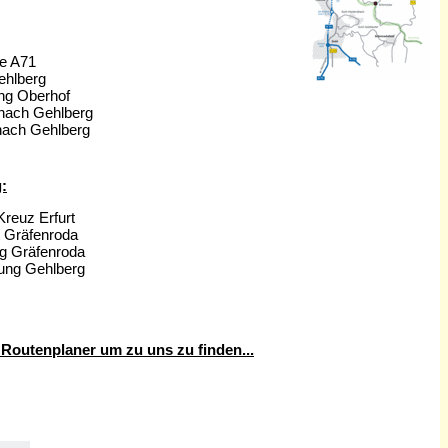
ie A71
ehlberg
ung Oberhof
 nach Gehlberg
nach Gehlberg
:
Kreuz Erfurt
t Gräfenroda
ng Gräfenroda
tung Gehlberg
Routenplaner um zu uns zu finden...