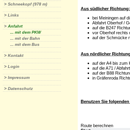
>
Schneekopf (978 m)
Aus südlicher Richtung:
>
Links
bei Meiningen auf d
Abfahrt Oberhof / G
>
Anfahrt
auf die B247 Richt
... mit dem PKW
vor Oberhof rechts
auf der Schmücke 
... mit der Bahn
... mit dem Bus
Aus nördlicher Richtung
>
Kontakt
auf der A4 bis zum 
>
Login
auf die A71 / Abfahr
auf der B88 Richtu
>
Impressum
in Gräfenroda Rich
>
Datenschutz
Benutzen Sie folgenden 
Route berechnen