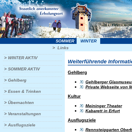
SOMMER
WINTER
>
Links
>
WINTER AKTIV
Weiterführende Informat
>
SOMMER AKTIV
Gehlberg
>
Gehlberg
Gehlberger Glasmuse
Private Webseite von 
>
Essen & Trinken
Kultur
>
Übernachten
Meininger Theater
Kabarett in Erfurt
>
Veranstaltungen
Ausflugsziele
>
Ausflugsziele
Rennsteiggarten Ober