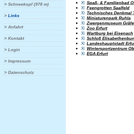
Spaß- & Familienbad O
>
Schneekopf (978 m)
Feengrotten Saalfeld
Technisches Denkmal
>
Links
Miniaturenpark Ruhla
Zwergenmuseum Gräfe
>
Anfahrt
Zoo Erfurt
Wartburg bei Eisenach
>
Schloß Elisabethenbur
Kontakt
Landeshauptstadt Erfu
Wintersportzentrum Ob
>
Login
EGA Erfurt
>
Impressum
>
Datenschutz