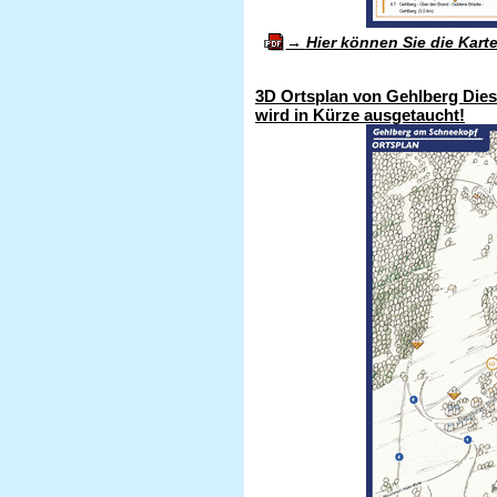
Hier können Sie die Kart
3D Ortsplan von Gehlberg Diese
wird in Kürze ausgetaucht!