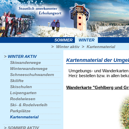
SOMMER
WINTER
>
>
Winter aktiv
Kartenmaterial
>
WINTER AKTIV
Kartenmaterial der Umg
Skiwanderwege
Winterwanderwege
Umgebungs- und Wanderkarten d
Schneeschuhwandern
Herz bestellen bzw. in allen be
Skilifte
Skischulen
Wanderkarte "Gehlberg und Gr
Loipengarten
Rodelwiesen
Ski- & Rodelverleih
Parkplätze
Kartenmaterial
>
SOMMER AKTIV