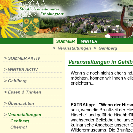
SOMMER
WINTER
>
>
Veranstaltungen
Gehlberg
>
SOMMER AKTIV
Veranstaltungen in Gehlb
>
WINTER AKTIV
Wenn sie noch nicht sicher sind
möchten, können wir Ihnen viell
>
Gehlberg
erleichtern...
>
Essen & Trinken
>
Übernachten
EXTRAtipp: "Wenn der Hirsch 
sein, wenn die Brunftzeit der Hi
>
Veranstaltungen
Hirsche" und geführte Hischbrül
wachsender Beliebtheit bei uns
Gehlberg
kulinarische Angebote unserer G
Oberhof
Wilderermuseums. Die Brunftzeit