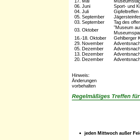
17. Mai
Museumsta
06. Juni
Sport- und K
04. Juli
Gipfeltreffe
05. September
Jägersteinfe
03. September
Tag des off
"Museum auf
03. Oktober
Museumspa
16.-18. Oktober
Gehlberger 
29. November
Adventsnach
05. Dezember
Adventsnach
13. Dezember
Adventsnach
20. Dezember
Adventsnac
Hinweis:
Änderungen
vorbehalten
Regelmäßiges Treffen fü
jeden Mittwoch außer Fei