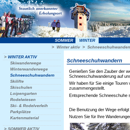
SOMMER
WINTER
>
>
Winter aktiv
Schneeschuhwander
>
WINTER AKTIV
Schneeschuhwandern
Skiwanderwege
Winterwanderwege
Genießen Sie den Zauber der wei
Schneeschuhwandern
Schneeschuhwanderung auf uns
Skilifte
Wir haben für Sie einige Touren
Skischulen
zusammengestellt.
Loipengarten
Entsprechende Schneeschuhe sin
Rodelwiesen
Ski- & Rodelverleih
Die Benutzung der Wege erfolgt 
Parkplätze
Nutzen Sie für Ihre Wanderungen
Kartenmaterial
>
SOMMER AKTIV