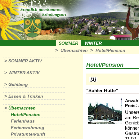
SOMMER
WINTER
>
>
Übernachten
Hotel/Pension
>
SOMMER AKTIV
Hotel/Pension
>
WINTER AKTIV
[1]
>
Gehlberg
"Suhler Hütte"
>
Essen & Trinken
Anzahl
Preis:
>
Übernachten
Unsere
Hotel/Pension
am Ren
Ferienhaus
Genieß
Ferienwohnung
können
Gastro
Privatunterkunft
11.00 