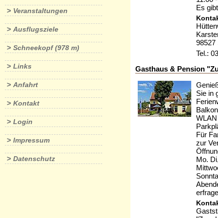
Es gib
>
Veranstaltungen
Kontak
Hütten
>
Ausflugsziele
Karste
98527 
>
Schneekopf (978 m)
Tel.: 
>
Links
Gasthaus & Pension "Z
>
Genieß
Anfahrt
Sie in
Ferien
>
Kontakt
Balkon
WLAN 
>
Login
Parkpl
Für Fa
>
Impressum
zur Ve
Öffnun
>
Datenschutz
Mo. Di
Mittwo
Sonnta
Abende
erfrag
Kontak
Gastst