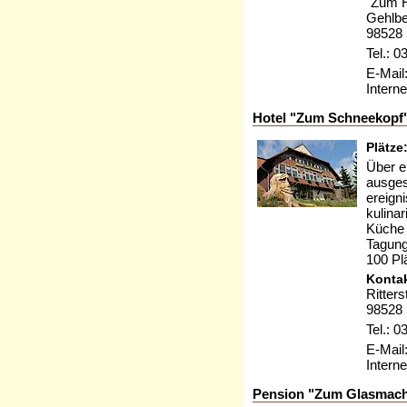
"Zum H
Gehlbe
98528 
Tel.: 
E-Mail
Interne
Hotel "Zum Schneekopf"
Plätze
Über e
ausges
ereign
kulina
Küche 
Tagung
100 Pl
Kontak
Ritter
98528 
Tel.: 
E-Mail
Interne
Pension "Zum Glasmach