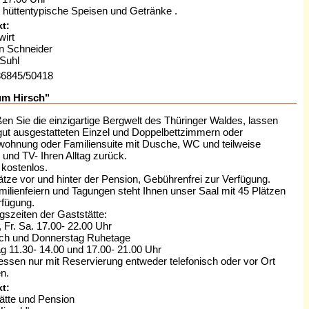
t hüttentypische Speisen und Getränke .
t:
wirt
n Schneider
Suhl
036845/50418
um Hirsch"
en Sie die einzigartige Bergwelt des Thüringer Waldes, lassen
 gut ausgestatteten Einzel und Doppelbettzimmern oder
wohnung oder Familiensuite mit Dusche, WC und teilweise
 und TV- Ihren Alltag zurück.
kostenlos.
ätze vor und hinter der Pension, Gebührenfrei zur Verfügung.
milienfeiern und Tagungen steht Ihnen unser Saal mit 45 Plätzen
rfügung.
gszeiten der Gaststätte:
, Fr. Sa. 17.00- 22.00 Uhr
ch und Donnerstag Ruhetage
g 11.30- 14.00 und 17.00- 21.00 Uhr
ssen nur mit Reservierung entweder telefonisch oder vor Ort
en.
t:
ätte und Pension