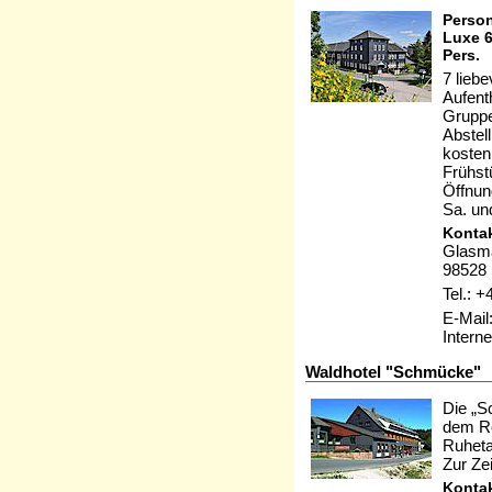
Person
Luxe 65
Pers.
7 lieb
Aufent
Gruppe
Abstel
kosten
Frühst
Öffnun
Sa. un
Kontak
Glasma
98528 
Tel.: 
E-Mail
Interne
Waldhotel "Schmücke"
Die „S
dem Re
Ruheta
Zur Ze
Kontak