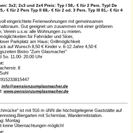
en: 3x2; 2x3 und 2x4 Preis: Typ I 58,- € für 2 Pers. TypI De
,- € für 2 Pers Typ II 68,- € für 2 od. 3 Pers. Typ III 81,- € für 4
evoll eingerichtete Ferienwohnungen mit gemeinsamen
haltsraum. Gut geeignet um zusammen mit einer größeren
, Verein u.s.w. alle Wohnungen zu mieten.
lmöglichkeiten für Fahrräder und Skier,
loser Parkplatz am Haus; Grillmöglichkeit
ück auf Wunsch 8,50 € Kinder v. 6-12 Jahre 4,50 €
gszeiten Bistro "Zum Glasmacher"
d So. 11.00- 20.00 Uhr
t:
cherstr. 8
Suhl
+4915233815447
:
info@pensionzumglasmacher.de
t:
www.pensionzumglasmacher.de
chmücke“ ist mit 916 m üNN die höchstgelegene Gaststätte auf
nnsteig.Biergarten mit Schirmbar, Wanderreitstation.
g: Montag
it keine Übernachtungen möglich!
t: