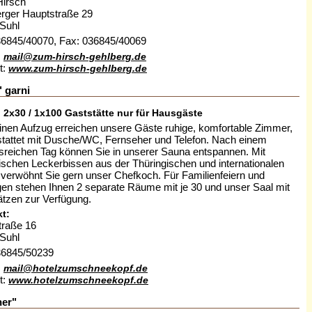
irsch"
rger Hauptstraße 29
Suhl
036845/40070, Fax: 036845/40069
:
mail@zum-hirsch-gehlberg.de
t:
www.zum-hirsch-gehlberg.de
 garni
: 2x30 / 1x100 Gaststätte nur für Hausgäste
inen Aufzug erreichen unsere Gäste ruhige, komfortable Zimmer,
tattet mit Dusche/WC, Fernseher und Telefon. Nach einem
isreichen Tag können Sie in unserer Sauna entspannen. Mit
rischen Leckerbissen aus der Thüringischen und internationalen
verwöhnt Sie gern unser Chefkoch. Für Familienfeiern und
en stehen Ihnen 2 separate Räume mit je 30 und unser Saal mit
ätzen zur Verfügung.
t:
straße 16
Suhl
036845/50239
:
mail@hotelzumschneekopf.de
t:
www.hotelzumschneekopf.de
er"