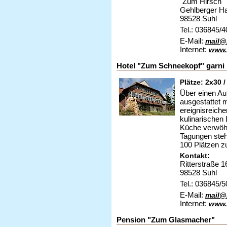
"Zum Hirsch"
Gehlberger Ha
98528 Suhl
Tel.: 036845/
E-Mail:
mail@
Internet:
www.
Hotel "Zum Schneekopf" garni
Plätze: 2x30 
Über einen Au
ausgestattet 
ereignisreich
kulinarischen
Küche verwöhn
Tagungen steh
100 Plätzen z
Kontakt:
Ritterstraße 1
98528 Suhl
Tel.: 036845/
E-Mail:
mail@
Internet:
www.
Pension "Zum Glasmacher"