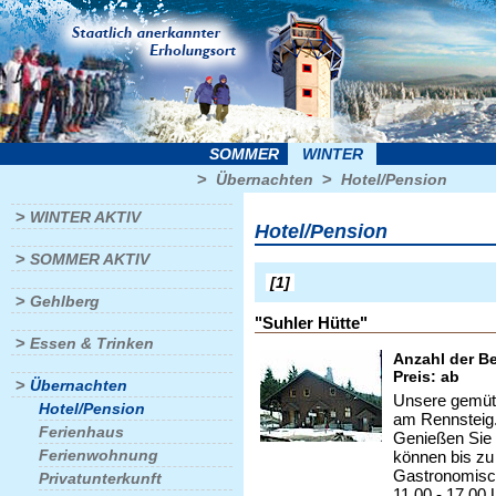
SOMMER
WINTER
>
>
Übernachten
Hotel/Pension
>
WINTER AKTIV
Hotel/Pension
>
SOMMER AKTIV
[1]
>
Gehlberg
"Suhler Hütte"
>
Essen & Trinken
Anzahl der Be
Preis: ab
>
Übernachten
Unsere gemütl
Hotel/Pension
am Rennsteig.
Ferienhaus
Genießen Sie 
Ferienwohnung
können bis zu
Gastronomisch
Privatunterkunft
11.00 - 17.00 