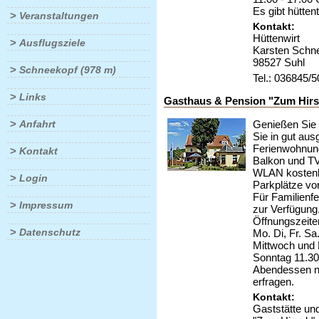
Es gibt hütte
>
Veranstaltungen
Kontakt:
Hüttenwirt
>
Ausflugsziele
Karsten Schne
98527 Suhl
>
Schneekopf (978 m)
Tel.: 036845/
>
Links
Gasthaus & Pension "Zum Hir
>
Genießen Sie 
Anfahrt
Sie in gut au
Ferienwohnung
>
Kontakt
Balkon und TV-
WLAN kostenl
>
Login
Parkplätze vor
Für Familienf
>
Impressum
zur Verfügung
Öffnungszeite
>
Datenschutz
Mo. Di, Fr. Sa
Mittwoch und
Sonntag 11.30
Abendessen nu
erfragen.
Kontakt:
Gaststätte un