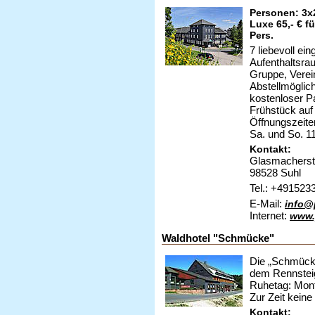
Personen: 3x2
Luxe 65,- € für
Pers.
7 liebevoll e
Aufenthaltsra
Gruppe, Verei
Abstellmöglich
kostenloser P
Frühstück auf
Öffnungszeite
Sa. und So. 1
Kontakt:
Glasmacherstr
98528 Suhl
Tel.: +491523
E-Mail:
info@
Internet:
www.
Waldhotel "Schmücke"
Die „Schmücke
dem Rennsteig
Ruhetag: Mon
Zur Zeit kein
Kontakt: