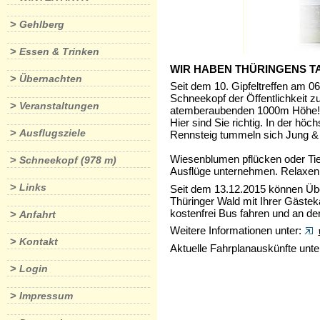
>
Gehlberg
>
Essen & Trinken
WIR HABEN THÜRINGENS T
>
Übernachten
Seit dem 10. Gipfeltreffen am 0
Schneekopf der Öffentlichkeit z
>
Veranstaltungen
atemberaubenden 1000m Höhe! „
Hier sind Sie richtig. In der
>
Ausflugsziele
Rennsteig tummeln sich Jung & A
Wiesenblumen pflücken oder Tie
>
Schneekopf (978 m)
Ausflüge unternehmen. Relaxen 
>
Links
Seit dem 13.12.2015 können Ü
Thüringer Wald mit Ihrer Gästek
kostenfrei Bus fahren und an d
>
Anfahrt
Weitere Informationen unter:
>
Kontakt
Aktuelle Fahrplanauskünfte unte
>
Login
>
Impressum