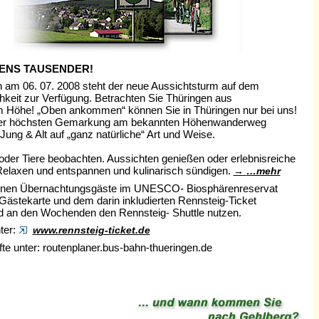
ENS TAUSENDER!
en am 06. 07. 2008 steht der neue Aussichtsturm auf dem
hkeit zur Verfügung. Betrachten Sie Thüringen aus
Höhe! „Oben ankommen“ können Sie in Thüringen nur bei uns!
In der höchsten Gemarkung am bekannten Höhenwanderweg
ung & Alt auf „ganz natürliche“ Art und Weise.
der Tiere beobachten. Aussichten genießen oder erlebnisreiche
elaxen und entspannen und kulinarisch sündigen.
…mehr
nnen Übernachtungsgäste im UNESCO- Biosphärenreservat
 Gästekarte und dem darin inkludierten Rennsteig-Ticket
nd an den Wochenden den Rennsteig- Shuttle nutzen.
ter:
www.rennsteig-ticket.de
te unter: routenplaner.bus-bahn-thueringen.de