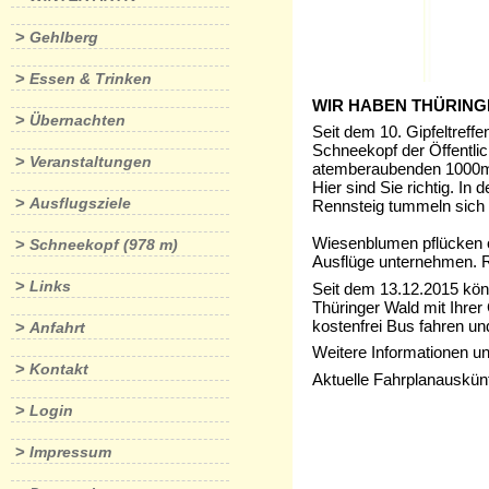
>
Gehlberg
>
Essen & Trinken
WIR HABEN THÜRING
>
Übernachten
Seit dem 10. Gipfeltreff
Schneekopf der Öffentlic
>
Veranstaltungen
atemberaubenden 1000m 
Hier sind Sie richtig. 
>
Ausflugsziele
Rennsteig tummeln sich J
Wiesenblumen pflücken o
>
Schneekopf (978 m)
Ausflüge unternehmen. R
>
Links
Seit dem 13.12.2015 kö
Thüringer Wald mit Ihrer
kostenfrei Bus fahren u
>
Anfahrt
Weitere Informationen un
>
Kontakt
Aktuelle Fahrplanauskünf
>
Login
>
Impressum