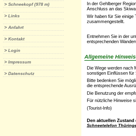
In der Gehlberger Regio
>
Schneekopf (978 m)
Anschluss an das Skiwan
>
Links
Wir haben für Sie einig
zusammengestellt.
>
Anfahrt
Entnehmen Sie in der unt
>
Kontakt
entsprechenden Wanderwe
>
Login
Allgemeine Hinweis
>
Impressum
Die Wege werden nach Mö
sonstigen Einflüssen für 
>
Datenschutz
Bitte bedenken Sie mögl
die entsprechende Ausrü
Die Benutzung der empfo
Für nützliche Hinweise si
(Tourist-Info)
Den aktuellen Zustand 
Schneetelefon Thüring