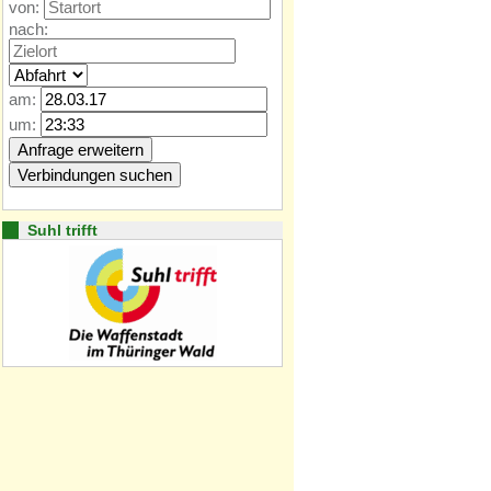
von:
nach:
am:
um:
Suhl trifft