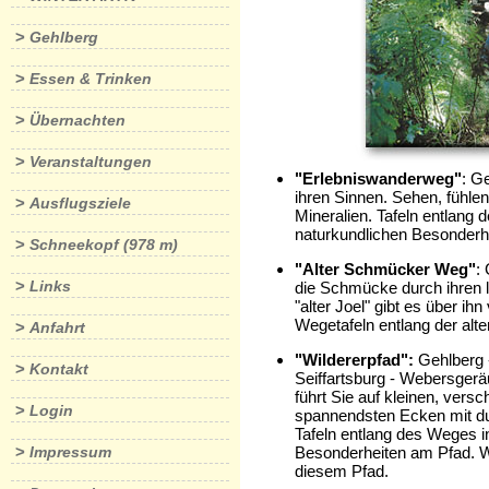
>
Gehlberg
>
Essen & Trinken
>
Übernachten
>
Veranstaltungen
"Erlebniswanderweg"
: G
ihren Sinnen. Sehen, fühle
>
Ausflugsziele
Mineralien. Tafeln entlang
naturkundlichen Besonderh
>
Schneekopf (978 m)
"Alter Schmücker Weg"
:
>
Links
die Schmücke durch ihren l
"alter Joel" gibt es über i
Wegetafeln entlang der alt
>
Anfahrt
"Wildererpfad":
Gehlberg -
>
Kontakt
Seiffartsburg - Webersger
führt Sie auf kleinen, vers
>
Login
spannendsten Ecken mit dun
Tafeln entlang des Weges i
>
Besonderheiten am Pfad. W
Impressum
diesem Pfad.