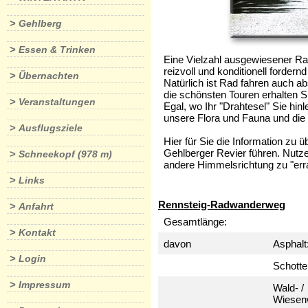
>
Gehlberg
>
Essen & Trinken
Eine Vielzahl ausgewiesener Rad
reizvoll und konditionell forder
>
Übernachten
Natürlich ist Rad fahren auch ab
die schönsten Touren erhalten Si
>
Veranstaltungen
Egal, wo Ihr "Drahtesel" Sie hin
unsere Flora und Fauna und die
>
Ausflugsziele
Hier für Sie die Information zu
Gehlberger Revier führen. Nutze
>
Schneekopf (978 m)
andere Himmelsrichtung zu "erra
>
Links
Rennsteig-Radwanderweg
>
Anfahrt
Gesamtlänge:
>
Kontakt
davon
Asphalt
>
Login
Schotte
>
Impressum
Wald- /
Wiesen