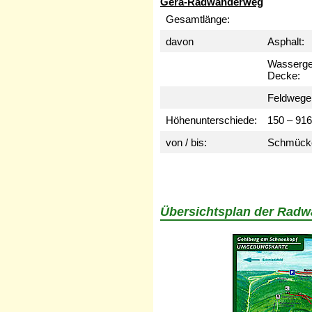
Gera-Radwanderweg
Gesamtlänge:
davon
Asphalt:
Wasserg
Decke:
Feldwege
Höhenunterschiede:
150 – 91
von / bis:
Schmücke
Übersichtsplan der Rad