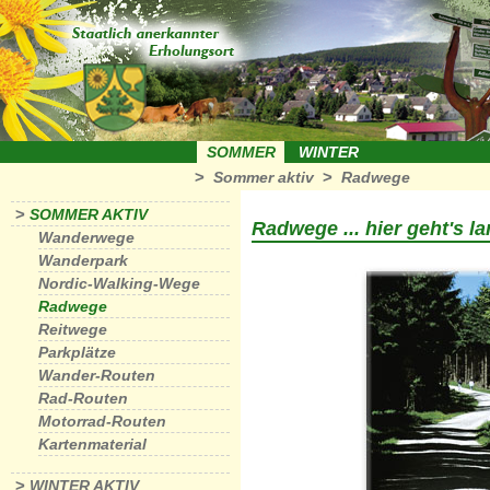
SOMMER
WINTER
>
>
Sommer aktiv
Radwege
>
SOMMER AKTIV
Radwege ... hier geht's la
Wanderwege
Wanderpark
Nordic-Walking-Wege
Radwege
Reitwege
Parkplätze
Wander-Routen
Rad-Routen
Motorrad-Routen
Kartenmaterial
>
WINTER AKTIV