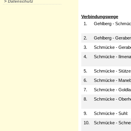
>
Datenschutz
Verbindungswege
1.
Gehlberg - Schmüc
2.
Gehlberg - Geraber
3.
Schmücke - Gerabe
4.
Schmücke - Ilmena
5.
Schmücke -
Stütze
6.
Schmücke -
Maneb
7.
Schmücke -
Goldla
8.
Schmücke -
Oberh
9.
Schmücke -
Suhl
:
10.
Schmücke -
Schne