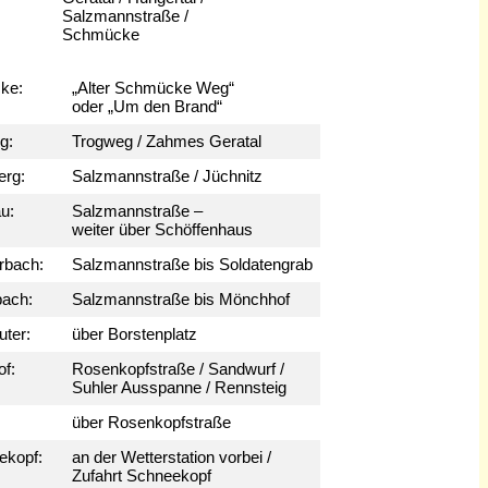
Salzmannstraße /
Schmücke
ke:
„Alter Schmücke Weg“
oder „Um den Brand“
g:
Trogweg / Zahmes Geratal
rg:
Salzmannstraße / Jüchnitz
u:
Salzmannstraße –
weiter über Schöffenhaus
rbach
:
Salzmannstraße bis Soldatengrab
ach
:
Salzmannstraße bis Mönchhof
uter
:
über Borstenplatz
of
:
Rosenkopfstraße / Sandwurf /
Suhler Ausspanne / Rennsteig
über Rosenkopfstraße
ekopf
:
an der Wetterstation vorbei /
Zufahrt Schneekopf