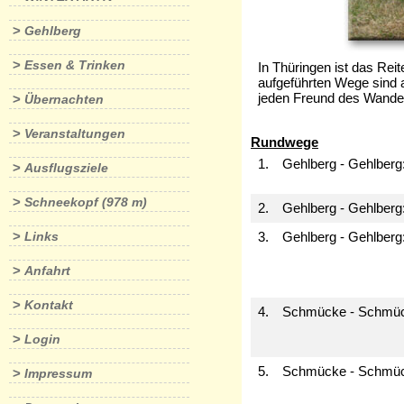
>
Gehlberg
>
Essen & Trinken
In Thüringen ist das Rei
aufgeführten Wege sind a
jeden Freund des Wander
>
Übernachten
>
Veranstaltungen
Rundwege
1.
Gehlberg - Gehl
>
Ausflugsziele
>
Schneekopf (978 m)
2.
Gehlberg - Gehlberg
>
Links
3.
Gehlberg - Gehlberg
>
Anfahrt
>
Kontakt
4.
Schmücke - Schmüc
>
Login
5.
Schmücke - Schmüc
>
Impressum