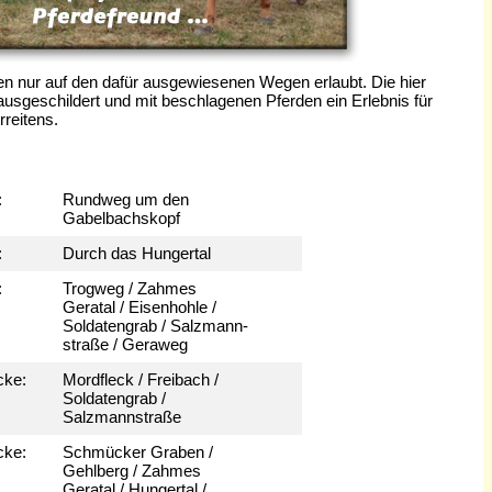
ten nur auf den dafür ausgewiesenen Wegen erlaubt. Die hier
usgeschildert und mit beschlagenen Pferden ein Erlebnis für
reitens.
berg:
Rundweg um den
Gabelbachskopf
:
Durch das Hungertal
:
Trogweg / Zahmes
Geratal / Eisenhohle /
Soldatengrab / Salzmann-
straße / Geraweg
ke:
Mordfleck / Freibach /
Soldatengrab /
Salzmannstraße
ke:
Schmücker Graben /
Gehlberg / Zahmes
Geratal / Hungertal /