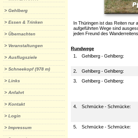
>
Gehlberg
>
Essen & Trinken
In Thüringen ist das Reiten nur
aufgeführten Wege sind ausgesch
jeden Freund des Wanderreitens
>
Übernachten
>
Veranstaltungen
Rundwege
1.
Gehlberg - Gehlberg:
>
Ausflugsziele
>
Schneekopf (978 m)
2.
Gehlberg - Gehlberg:
>
Links
3.
Gehlberg - Gehlberg:
>
Anfahrt
>
Kontakt
4.
Schmücke - Schmücke:
>
Login
5.
Schmücke - Schmücke:
>
Impressum