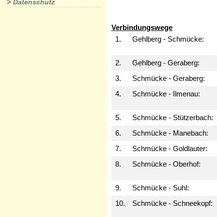
>
Datenschutz
Verbindungswege
1.
Gehlberg - Schmücke:
2.
Gehlberg - Geraberg:
3.
Schmücke - Geraberg:
4.
Schmücke - Ilmenau:
5.
Schmücke -
Stützerbach
:
6.
Schmücke -
Manebach
:
7.
Schmücke -
Goldlauter
:
8.
Schmücke -
Oberhof
:
9.
Schmücke -
Suhl
:
10.
Schmücke -
Schneekopf
: