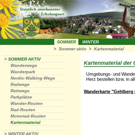
SOMMER
WINTER
>
>
Sommer aktiv
Kartenmaterial
>
SOMMER AKTIV
Kartenmaterial de
Wanderwege
Wanderpark
Umgebungs- und Wanderk
Nordic-Walking-Wege
Herz bestellen bzw. in a
Radwege
Reitwege
Wanderkarte "Gehlberg
Parkplätze
Wander-Routen
Rad-Routen
Motorrad-Routen
Kartenmaterial
>
WINTER AKTIV