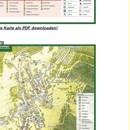
ie Karte als PDF downloaden!
rg