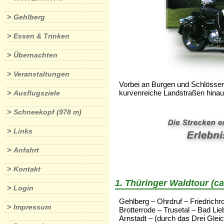
>
Gehlberg
>
Essen & Trinken
>
Übernachten
>
Veranstaltungen
Vorbei an Burgen und Schlösser
kurvenreiche Landstraßen hinau
>
Ausflugsziele
>
Schneekopf (978 m)
>
Links
>
Anfahrt
>
Kontakt
1. Thüringer Waldtour (ca
>
Login
Gehlberg – Ohrdruf – Friedrichr
>
Impressum
Brotterrode – Trusetal – Bad Li
Arnstadt – (durch das Drei Glei