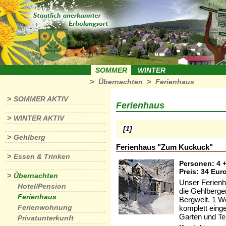
SOMMER
WINTER
>
>
Übernachten
Ferienhaus
>
SOMMER AKTIV
Ferienhaus
>
WINTER AKTIV
[1]
>
Gehlberg
Ferienhaus "Zum Kuckuck"
>
Essen & Trinken
Personen: 4 +
Preis: 34 Eur
>
Übernachten
Unser Ferienha
Hotel/Pension
die Gehlberge
Ferienhaus
Bergwelt. 1 W
Ferienwohnung
komplett eing
Garten und Te
Privatunterkunft