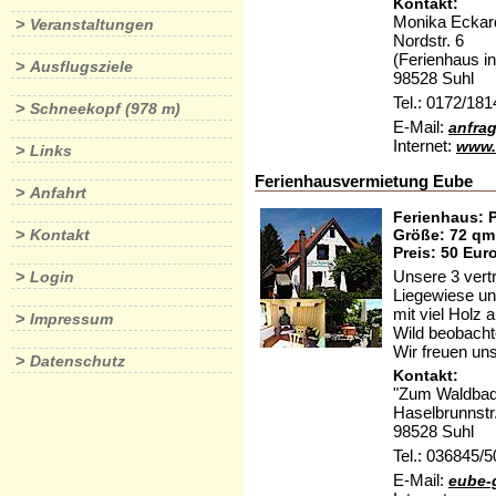
Kontakt:
Monika Eckar
>
Veranstaltungen
Nordstr. 6
(Ferienhaus in
>
Ausflugsziele
98528 Suhl
Tel.: 0172/18
>
Schneekopf (978 m)
E-Mail:
anfra
Internet:
www.
>
Links
Ferienhausvermietung Eube
>
Anfahrt
Ferienhaus: P
>
Größe: 72 qm
Kontakt
Preis: 50 Eur
Unsere 3 vert
>
Login
Liegewiese un
mit viel Holz
>
Impressum
Wild beobachte
Wir freuen un
>
Datenschutz
Kontakt:
"Zum Waldbad
Haselbrunnstr
98528 Suhl
Tel.: 036845/
E-Mail:
eube-