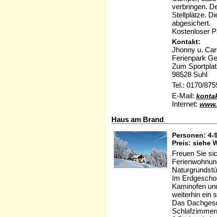
verbringen. D
Stellplätze. 
abgesichert.
Kostenloser P
Kontakt:
Jhonny u. Car
Ferienpark Ge
Zum Sportplat
98528 Suhl
Tel.: 0170/87
E-Mail:
konta
Internet:
www.
Haus am Brand
Personen: 4-
Preis: siehe 
Freuen Sie sic
Ferienwohnung
Naturgrundstü
Im Erdgeschos
Kaminofen und
weiterhin ein 
Das Dachgesc
Schlafzimmer