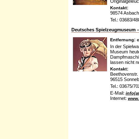
Originalgeleuc
Kontakt:
98574 Asbach
Tel.: 03683/4
Deutsches Spielzeugmuseum 
Entfernung: c
In der Spielwa
Museum heute 
Dampfmaschin
lassen nicht 
Kontakt:
Beethovenstr.
96515 Sonneb
Tel.: 03675/7
E-Mail:
info(
Internet:
www.