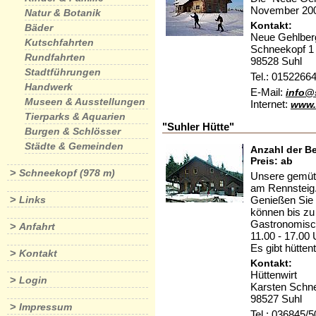
November 2009
Natur & Botanik
Kontakt:
Bäder
Neue Gehlber
Kutschfahrten
Schneekopf 1
Rundfahrten
98528 Suhl
Stadtführungen
Tel.: 0152266
Handwerk
E-Mail:
info@
Museen & Ausstellungen
Internet:
www.
Tierparks & Aquarien
"Suhler Hütte"
Burgen & Schlösser
Städte & Gemeinden
Anzahl der Be
Preis: ab
>
Schneekopf (978 m)
Unsere gemütl
am Rennsteig.
>
Genießen Sie 
Links
können bis zu
Gastronomisch
>
Anfahrt
11.00 - 17.00 
Es gibt hütte
>
Kontakt
Kontakt:
Hüttenwirt
>
Login
Karsten Schne
98527 Suhl
>
Impressum
Tel.: 036845/