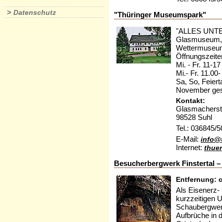
>
Datenschutz
"Thüringer Museumspark"
"ALLES UNT
Glasmuseum,S
Wettermuseum,
Öffnungszeit
Mi. - Fr. 11-1
Mi.- Fr. 11.00
Sa, So, Feier
November ges
Kontakt:
Glasmacherstr
98528 Suhl
Tel.: 036845/
E-Mail:
info@
Internet:
thue
Besucherbergwerk Finstertal –
Entfernung: c
Als Eisenerz- 
kurzzeitigen U
Schaubergwerk
Aufbrüche in 