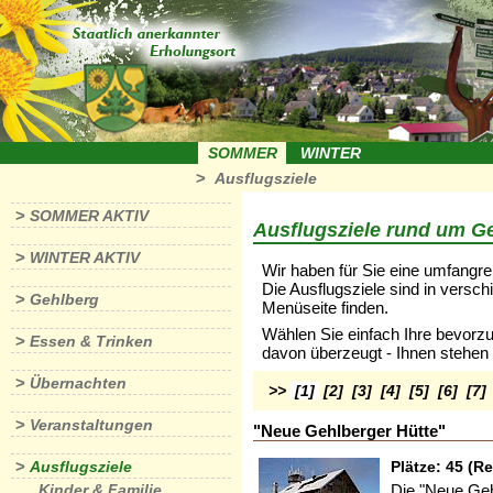
SOMMER
WINTER
>
Ausflugsziele
>
SOMMER AKTIV
Ausflugsziele rund um G
>
WINTER AKTIV
Wir haben für Sie eine umfangr
Die Ausflugsziele sind in versch
>
Gehlberg
Menüseite finden.
Wählen Sie einfach Ihre bevorzu
>
Essen & Trinken
davon überzeugt - Ihnen stehen
>
Übernachten
>>
[1]
[2]
[3]
[4]
[5]
[6]
[7]
>
Veranstaltungen
"Neue Gehlberger Hütte"
>
Plätze: 45 (Re
Ausflugsziele
Die "Neue Geh
Kinder & Familie