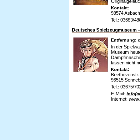
Originalgeleuc
Kontakt:
98574 Asbach
Tel.: 03683/4
Deutsches Spielzeugmuseum 
Entfernung: c
In der Spielwa
Museum heute 
Dampfmaschin
lassen nicht 
Kontakt:
Beethovenstr.
96515 Sonneb
Tel.: 03675/7
E-Mail:
info(
Internet:
www.