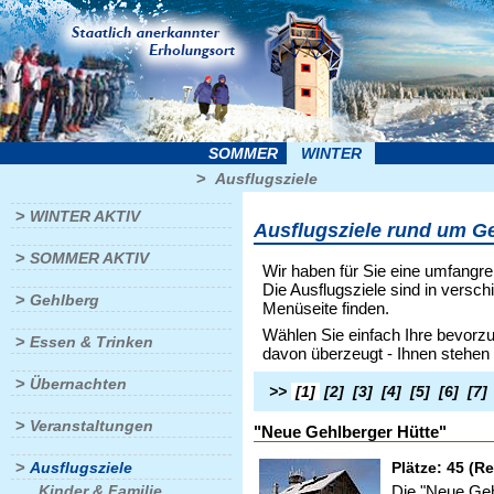
SOMMER
WINTER
>
Ausflugsziele
>
WINTER AKTIV
Ausflugsziele rund um G
>
SOMMER AKTIV
Wir haben für Sie eine umfangr
Die Ausflugsziele sind in versch
>
Gehlberg
Menüseite finden.
Wählen Sie einfach Ihre bevorzu
>
Essen & Trinken
davon überzeugt - Ihnen stehen
>
Übernachten
>>
[1]
[2]
[3]
[4]
[5]
[6]
[7]
>
Veranstaltungen
"Neue Gehlberger Hütte"
>
Plätze: 45 (Re
Ausflugsziele
Die "Neue Geh
Kinder & Familie