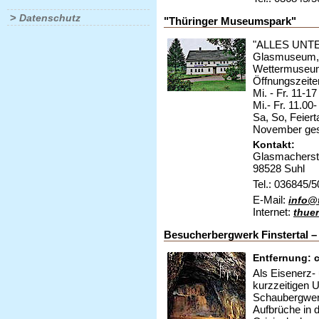
>
Datenschutz
"Thüringer Museumspark"
"ALLES UNT
Glasmuseum,S
Wettermuseum,
Öffnungszeit
Mi. - Fr. 11-1
Mi.- Fr. 11.00
Sa, So, Feier
November ges
Kontakt:
Glasmacherstr
98528 Suhl
Tel.: 036845/
E-Mail:
info@
Internet:
thue
Besucherbergwerk Finstertal –
Entfernung: c
Als Eisenerz- 
kurzzeitigen U
Schaubergwerk
Aufbrüche in 