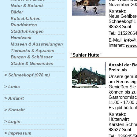
November 2009
Natur & Botanik
Kontakt:
Bäder
Neue Gehlber
Kutschfahrten
Schneekopf 1
Rundfahrten
98528 Suhl
Stadtführungen
Tel.: 0152266
Handwerk
E-Mail:
info@
Museen & Ausstellungen
Internet:
www.
Tierparks & Aquarien
"Suhler Hütte"
Burgen & Schlösser
Städte & Gemeinden
Anzahl der Be
Preis: ab
>
Schneekopf (978 m)
Unsere gemütl
am Rennsteig.
>
Genießen Sie 
Links
können bis zu
Gastronomisch
>
Anfahrt
11.00 - 17.00 
Es gibt hütte
>
Kontakt
Kontakt:
Hüttenwirt
>
Login
Karsten Schne
98527 Suhl
>
Impressum
Tel.: 036845/