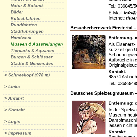
Natur & Botanik
Tel.: 036845/
Bäder
E-Mail:
info@
Internet:
thue
Kutschfahrten
Rundfahrten
Besucherbergwerk Finstertal –
Stadtführungen
Handwerk
Entfernung: c
Museen & Ausstellungen
Als Eisenerz- 
kurzzeitigen U
Tierparks & Aquarien
Schaubergwerk
Burgen & Schlösser
Aufbrüche in 
Städte & Gemeinden
Originalgeleuc
Kontakt:
>
Schneekopf (978 m)
98574 Asbach
Tel.: 03683/4
>
Links
Deutsches Spielzeugmuseum 
>
Anfahrt
Entfernung: c
>
In der Spielwa
Kontakt
Museum heute 
Dampfmaschin
>
Login
lassen nicht 
Kontakt:
>
Impressum
Beethovenstr.