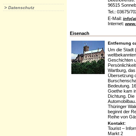
96515 Sonneb
>
Datenschutz
Tel.: 03675/7
E-Mail:
info(
Internet:
www.
Eisenach
Entfernung c
Um die Stadt 
weltbekannten
Geschichten u
Persönlichkei
Wartburg, das 
Übersetzung d
Burschenschaf
Bedeutung. 16
Goethe kam im 
Dichtung. Die 
Automobilbau.
Thüringer Wal
beginnt der Re
Reihe von Gä
Kontakt:
Tourist – Info
Markt 2