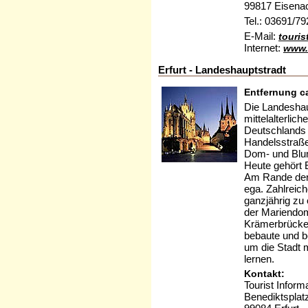
99817 Eisena
Tel.: 03691/7
E-Mail:
touris
Internet:
www.
Erfurt - Landeshauptstradt
Entfernung c
Die Landeshau
mittelalterlic
Deutschlands 
Handelsstraßen
Dom- und Blu
Heute gehört 
Am Rande der 
ega. Zahlreic
ganzjährig zu
der Mariendom 
Krämerbrücke 
bebaute und b
um die Stadt 
lernen.
Kontakt:
Tourist Informa
Benediktsplat