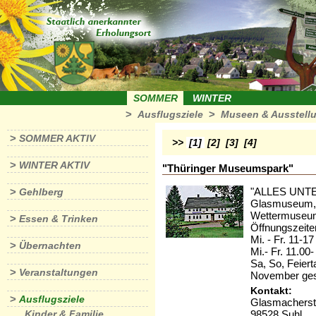
SOMMER
WINTER
>
>
Ausflugsziele
Museen & Ausstell
>
SOMMER AKTIV
>>
[1]
[2]
[3]
[4]
>
WINTER AKTIV
"Thüringer Museumspark"
>
"ALLES UNT
Gehlberg
Glasmuseum,S
Wettermuseum,
>
Essen & Trinken
Öffnungszeit
Mi. - Fr. 11-1
>
Übernachten
Mi.- Fr. 11.00
Sa, So, Feier
>
Veranstaltungen
November ges
Kontakt:
>
Ausflugsziele
Glasmacherstr
Kinder & Familie
98528 Suhl