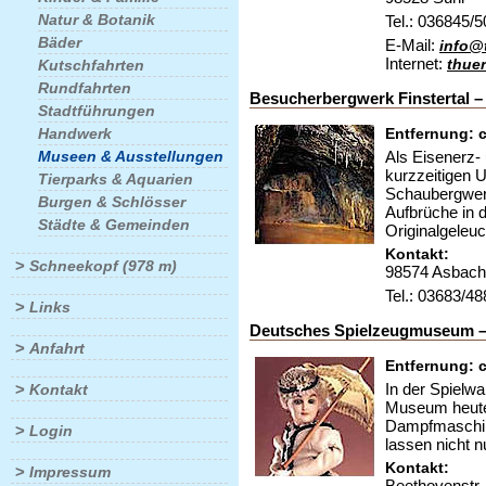
Natur & Botanik
Tel.: 036845/
Bäder
E-Mail:
info@
Internet:
thue
Kutschfahrten
Rundfahrten
Besucherbergwerk Finstertal –
Stadtführungen
Handwerk
Entfernung: c
Museen & Ausstellungen
Als Eisenerz- 
kurzzeitigen U
Tierparks & Aquarien
Schaubergwerk
Burgen & Schlösser
Aufbrüche in 
Städte & Gemeinden
Originalgeleuc
Kontakt:
>
Schneekopf (978 m)
98574 Asbach
Tel.: 03683/4
>
Links
Deutsches Spielzeugmuseum 
>
Anfahrt
Entfernung: c
>
In der Spielwa
Kontakt
Museum heute 
Dampfmaschin
>
Login
lassen nicht 
Kontakt:
>
Impressum
Beethovenstr.