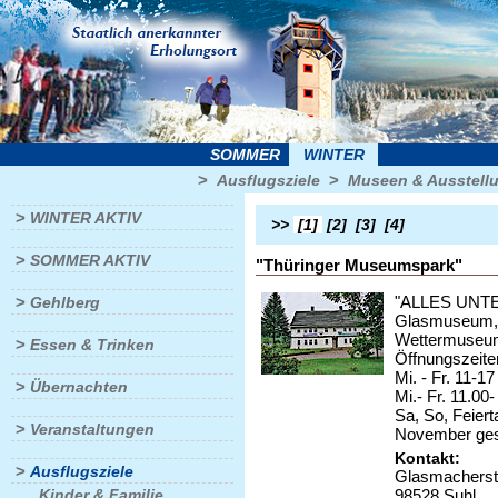
SOMMER
WINTER
>
>
Ausflugsziele
Museen & Ausstell
>
WINTER AKTIV
>>
[1]
[2]
[3]
[4]
>
SOMMER AKTIV
"Thüringer Museumspark"
>
"ALLES UNT
Gehlberg
Glasmuseum,S
Wettermuseum,
>
Essen & Trinken
Öffnungszeit
Mi. - Fr. 11-1
>
Übernachten
Mi.- Fr. 11.00
Sa, So, Feier
>
Veranstaltungen
November ges
Kontakt:
>
Ausflugsziele
Glasmacherstr
Kinder & Familie
98528 Suhl