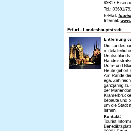
99817 Eisena
Tel.: 03691/7
E-Mail:
touris
Internet:
www.
Erfurt - Landeshauptstradt
Entfernung c
Die Landeshau
mittelalterlic
Deutschlands 
Handelsstraßen
Dom- und Blu
Heute gehört 
Am Rande der 
ega. Zahlreic
ganzjährig zu
der Mariendom 
Krämerbrücke 
bebaute und b
um die Stadt 
lernen.
Kontakt:
Tourist Informa
Benediktsplat