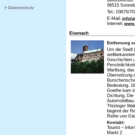
96515 Sonneb
>
Datenschutz
Tel.: 03675/7
E-Mail:
info(
Internet:
www.
Eisenach
Entfernung c
Um die Stadt 
weltbekannten
Geschichten u
Persönlichkei
Wartburg, das 
Übersetzung d
Burschenschaf
Bedeutung. 16
Goethe kam im 
Dichtung. Die 
Automobilbau.
Thüringer Wal
beginnt der Re
Reihe von Gä
Kontakt:
Tourist – Info
Markt 2