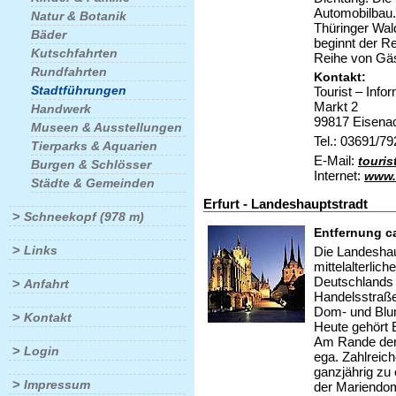
Automobilbau.
Natur & Botanik
Thüringer Wal
Bäder
beginnt der Re
Kutschfahrten
Reihe von Gä
Rundfahrten
Kontakt:
Stadtführungen
Tourist – Info
Markt 2
Handwerk
99817 Eisena
Museen & Ausstellungen
Tel.: 03691/7
Tierparks & Aquarien
E-Mail:
touris
Burgen & Schlösser
Internet:
www.
Städte & Gemeinden
Erfurt - Landeshauptstradt
>
Schneekopf (978 m)
Entfernung c
>
Links
Die Landeshau
mittelalterlic
Deutschlands 
>
Anfahrt
Handelsstraßen
Dom- und Blu
>
Kontakt
Heute gehört 
Am Rande der 
>
Login
ega. Zahlreic
ganzjährig zu
>
Impressum
der Mariendom 