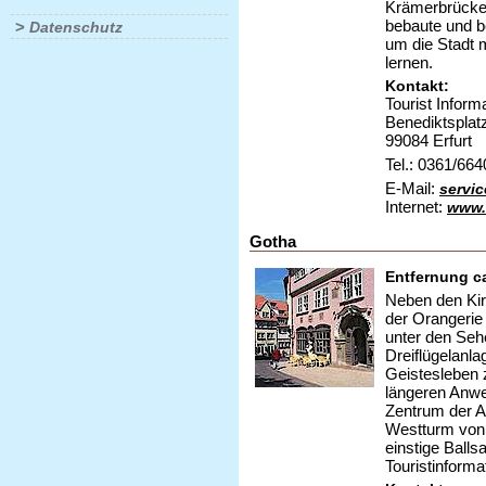
Krämerbrücke 
bebaute und b
>
Datenschutz
um die Stadt 
lernen.
Kontakt:
Tourist Informa
Benediktsplat
99084 Erfurt
Tel.: 0361/66
E-Mail:
servic
Internet:
www.
Gotha
Entfernung c
Neben den Kir
der Orangerie
unter den Seh
Dreiflügelanla
Geistesleben 
längeren Anwe
Zentrum der A
Westturm von
einstige Balls
Touristinforma