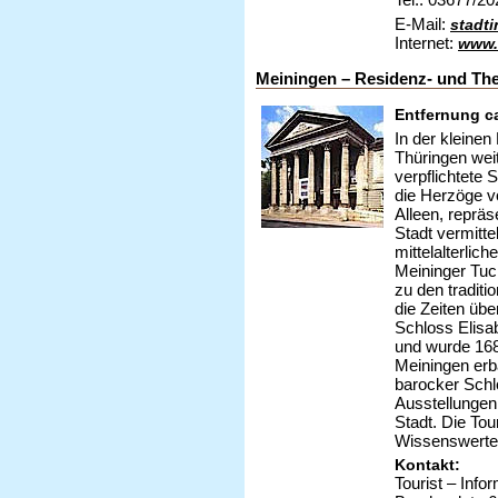
E-Mail:
stadti
Internet:
www.
Meiningen – Residenz- und The
Entfernung c
In der kleine
Thüringen wei
verpflichtete 
die Herzöge v
Alleen, reprä
Stadt vermitt
mittelalterlic
Meininger Tuc
zu den traditi
die Zeiten üb
Schloss Elisa
und wurde 168
Meiningen erba
barocker Schl
Ausstellungen 
Stadt. Die Tou
Wissenswertes
Kontakt:
Tourist – Info