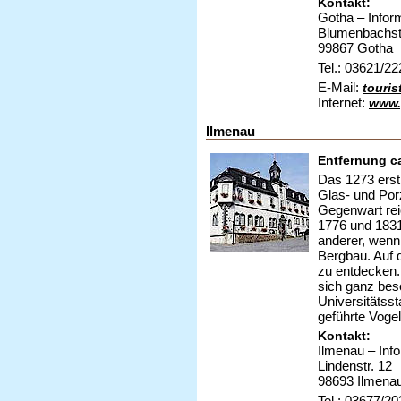
Kontakt:
Gotha – Infor
Blumenbachstr
99867 Gotha
Tel.: 03621/2
E-Mail:
touris
Internet:
www.
Ilmenau
Entfernung c
Das 1273 erst
Glas- und Porz
Gegenwart rei
1776 und 1831 
anderer, wenn
Bergbau. Auf 
zu entdecken.
sich ganz bes
Universitätsst
geführte Vog
Kontakt:
Ilmenau – Inf
Lindenstr. 12
98693 Ilmena
Tel.: 03677/2