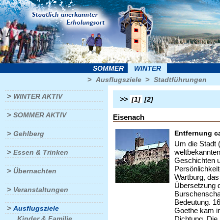
SOMMER
WINTER
>
>
Ausflugsziele
Stadtführungen
>
WINTER AKTIV
>>
[1]
[2]
>
SOMMER AKTIV
Eisenach
>
Entfernung c
Gehlberg
Um die Stadt 
>
weltbekannten
Essen & Trinken
Geschichten u
Persönlichkei
>
Übernachten
Wartburg, das 
Übersetzung d
>
Veranstaltungen
Burschenschaf
Bedeutung. 16
>
Ausflugsziele
Goethe kam im 
Kinder & Familie
Dichtung. Die 