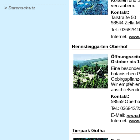
Korallen und 
verzaubern.
>
Datenschutz
Kontakt:
Talstraße 50
98544 Zella-M
Tel.: 03682/4
Internet:
www.
Rennsteiggarten Oberhof
Öffnungszeite
Oktober bis 1
Eine besonder
botanischen G
Gebirgspflanz
Wir empfehlen
anschließender
Kontakt:
98559 Oberho
Tel.: 036842/
E-Mail:
rennst
Internet:
www.
Tierpark Gotha