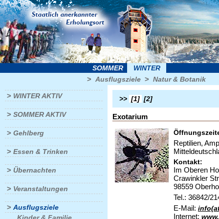
SOMMER
WINTER
>
>
Ausflugsziele
Natur & Botanik
>
WINTER AKTIV
>>
[1]
[2]
>
SOMMER AKTIV
Exotarium
>
Öffnungszeite
Gehlberg
Reptilien, Amp
>
Mitteldeutsch
Essen & Trinken
Kontakt:
>
Im Oberen Ho
Übernachten
Crawinkler Str
98559 Oberho
>
Veranstaltungen
Tel.: 36842/2
>
Ausflugsziele
E-Mail:
info(a
Internet:
www.
Kinder & Familie