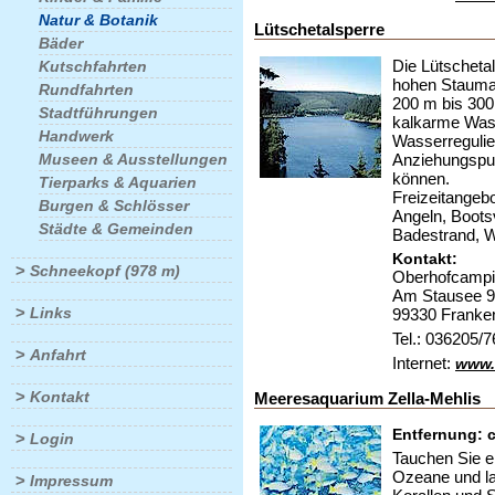
Natur & Botanik
Lütschetalsperre
Bäder
Die Lütschetal
Kutschfahrten
hohen Staumau
Rundfahrten
200 m bis 300 
Stadtführungen
kalkarme Wass
Handwerk
Wasserregulie
Museen & Ausstellungen
Anziehungspun
können.
Tierparks & Aquarien
Freizeitangeb
Burgen & Schlösser
Angeln, Bootsv
Städte & Gemeinden
Badestrand, W
Kontakt:
>
Schneekopf (978 m)
Oberhofcamp
Am Stausee 9
>
Links
99330 Franke
Tel.: 036205/
>
Anfahrt
Internet:
www.
>
Kontakt
Meeresaquarium Zella-Mehlis
Entfernung: c
>
Login
Tauchen Sie ei
Ozeane und la
>
Impressum