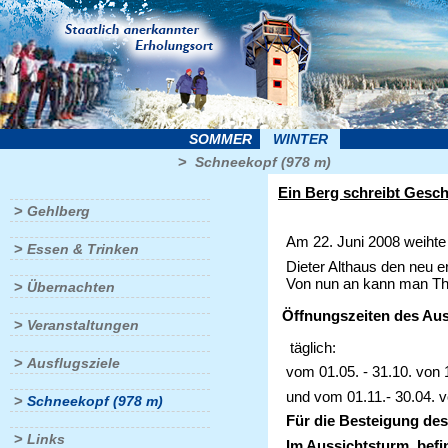
SOMMER
WINTER
>
Schneekopf (978 m)
Ein Berg schreibt Gesch
>
Gehlberg
Am 22. Juni 2008 weihte 
>
Essen & Trinken
Dieter Althaus den neu 
Von nun an kann man Th
>
Übernachten
Öffnungszeiten des Aus
>
Veranstaltungen
täglich:
>
Ausflugsziele
vom 01.05. - 31.10. von 
und vom 01.11.- 30.04. v
>
Schneekopf (978 m)
Für die Besteigung des
>
Links
Im Aussichtsturm befin