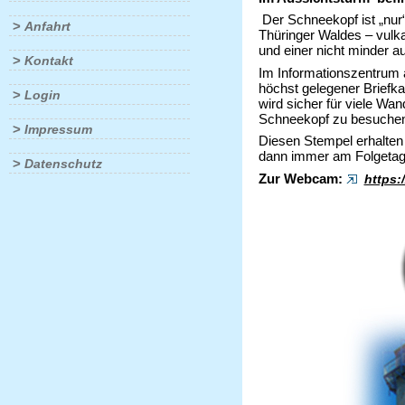
Der Schneekopf ist „nur
>
Anfahrt
Thüringer Waldes – vulk
und einer nicht minder 
>
Kontakt
Im Informationszentrum
höchst gelegener Briefk
>
Login
wird sicher für viele Wan
Schneekopf zu besuche
>
Impressum
Diesen Stempel erhalten 
dann immer am Folgetag
>
Datenschutz
Zur Webcam:
https: