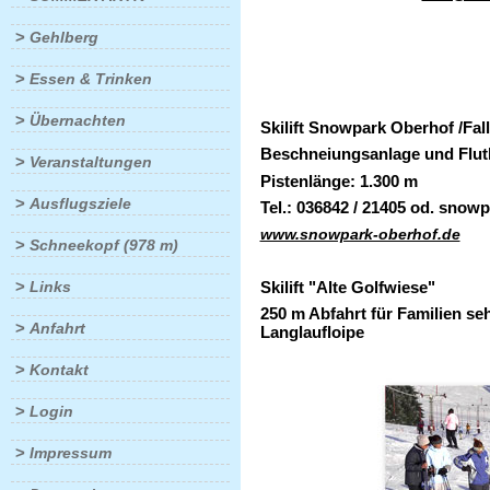
>
Gehlberg
>
Essen & Trinken
>
Übernachten
Skilift Snowpark Oberhof /Fa
Beschneiungsanlage und Flutlic
>
Veranstaltungen
Pistenlänge: 1.300 m
>
Ausflugsziele
Tel.: 036842 / 21405 od. sno
www.snowpark-oberhof.de
>
Schneekopf (978 m)
>
Skilift "Alte Golfwiese"
Links
250 m Abfahrt für Familien s
>
Anfahrt
Langlaufloipe
>
Kontakt
>
Login
>
Impressum