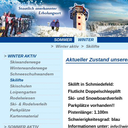
SOMMER
WINTER
>
>
Winter aktiv
Skilifte
>
WINTER AKTIV
Aktueller Zustand unserer
Skiwanderwege
Winterwanderwege
Schneeschuhwandern
Skilifte
Skilift in Schmiedefeld:
Skischulen
Flutlicht Doppelschlepplift
Loipengarten
Rodelwiesen
Ski- und Snowboardverleih
Ski- & Rodelverleih
Parkplätze vorhanden!!
Parkplätze
Pistenlänge: 1.100m
Kartenmaterial
Schwierigkeitesgrad: blau
Informationen unter:
info@win
>
SOMMER AKTIV