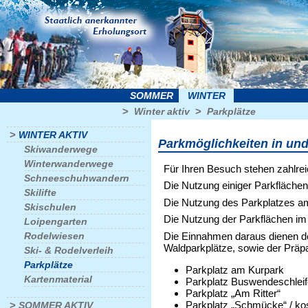
SOMMER
WINTER
>
>
Winter aktiv
Parkplätze
>
WINTER AKTIV
Parkmöglichkeiten in un
Skiwanderwege
Winterwanderwege
Für Ihren Besuch stehen zahlreic
Schneeschuhwandern
Die Nutzung einiger Parkflächen
Skilifte
Die Nutzung des Parkplatzes am
Skischulen
Die Nutzung der Parkflächen im R
Loipengarten
Die Einnahmen daraus dienen d
Rodelwiesen
Waldparkplätze, sowie der Präpa
Ski- & Rodelverleih
Parkplätze
Parkplatz am Kurpark
Kartenmaterial
Parkplatz Buswendeschleife
Parkplatz „Am Ritter“
Parkplatz „Schmücke“ / kos
>
SOMMER AKTIV