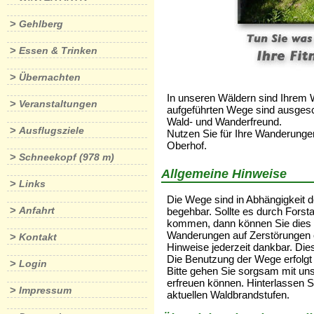
>
Gehlberg
>
Essen & Trinken
>
Übernachten
In unseren Wäldern sind Ihrem 
>
Veranstaltungen
aufgeführten Wege sind ausgesch
Wald- und Wanderfreund.
>
Ausflugsziele
Nutzen Sie für Ihre Wanderunge
Oberhof.
>
Schneekopf (978 m)
Allgemeine Hinweise
>
Links
Die Wege sind in Abhängigkeit d
>
Anfahrt
begehbar. Sollte es durch Fors
kommen, dann können Sie dies u
Wanderungen auf Zerstörungen 
>
Kontakt
Hinweise jederzeit dankbar. Die
Die Benutzung der Wege erfolgt 
>
Login
Bitte gehen Sie sorgsam mit uns
erfreuen können. Hinterlassen Si
>
Impressum
aktuellen Waldbrandstufen.