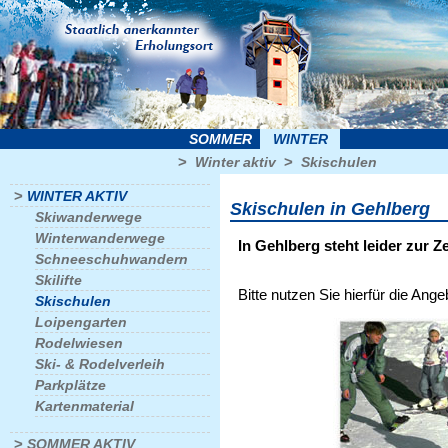
SOMMER
WINTER
>
>
Winter aktiv
Skischulen
>
WINTER AKTIV
Skischulen in Gehlberg
Skiwanderwege
Winterwanderwege
In Gehlberg steht leider zur Z
Schneeschuhwandern
Skilifte
Bitte nutzen Sie hierfür die Ang
Skischulen
Loipengarten
Rodelwiesen
Ski- & Rodelverleih
Parkplätze
Kartenmaterial
>
SOMMER AKTIV