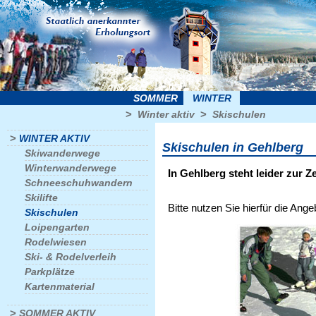
SOMMER
WINTER
>
>
Winter aktiv
Skischulen
>
WINTER AKTIV
Skischulen in Gehlberg
Skiwanderwege
Winterwanderwege
In Gehlberg steht leider zur Z
Schneeschuhwandern
Skilifte
Bitte nutzen Sie hierfür die Ang
Skischulen
Loipengarten
Rodelwiesen
Ski- & Rodelverleih
Parkplätze
Kartenmaterial
>
SOMMER AKTIV