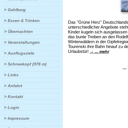
>
Gehlberg
>
Essen & Trinken
Das "Grüne Herz" Deutschlands s
unterschiedlicher Angebote ste
>
Übernachten
Kinder kugeln sich ausgelassen
das bunte Treiben an den Rodel
Winterwäldern in der Gipfelregio
>
Veranstaltungen
Tourenski ihre Bahn hinauf zu d
Urlaubstür!
... mehr
>
Ausflugsziele
>
Schneekopf (978 m)
>
Links
>
Anfahrt
>
Kontakt
>
Login
>
Impressum